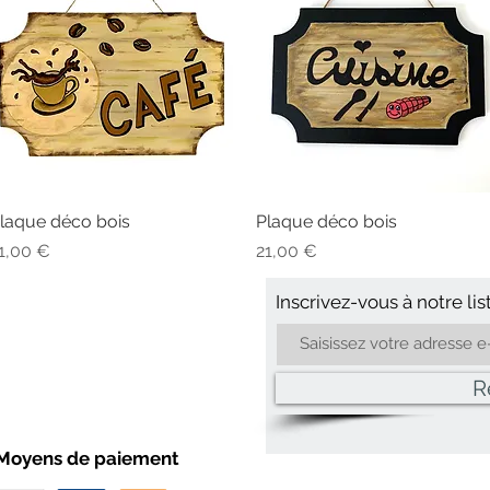
laque déco bois
Aperçu rapide
Plaque déco bois
Aperçu rapide
rix
Prix
1,00 €
21,00 €
Inscrivez-vous
à
notre lis
R
Moyens de paiement