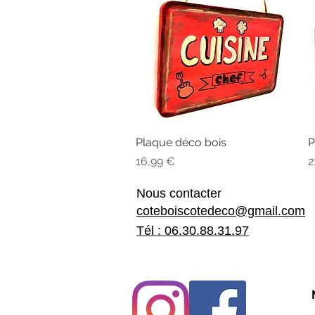
Plaque déco bois
Aperçu rapide
P
Prix
P
16,99 €
2
Nous contacter
coteboiscotedeco@gmail.com
Tél : 06.30.88.31.97