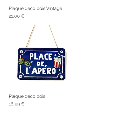
Plaque déco bois Vintage
Aperçu rapide
Prix
21,00 €
Plaque déco bois
Aperçu rapide
Prix
16,99 €