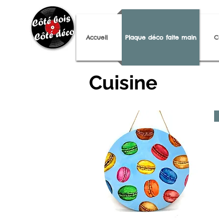
Accueil
Plaque déco faite main
C
Cuisine