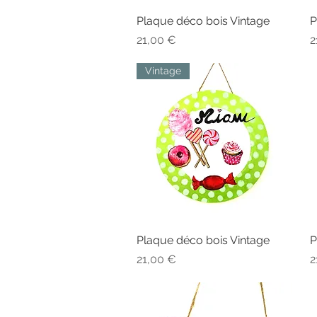
Plaque déco bois Vintage
Aperçu rapide
P
Prix
P
21,00 €
2
Vintage
Plaque déco bois Vintage
Aperçu rapide
P
Prix
P
21,00 €
2