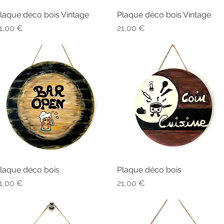
laque déco bois Vintage
Aperçu rapide
Plaque déco bois Vintage
Aperçu rapide
rix
Prix
1,00 €
21,00 €
laque déco bois
Aperçu rapide
Plaque déco bois
Aperçu rapide
rix
Prix
1,00 €
21,00 €